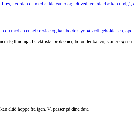
et. Læs, hvordan du med enkle vaner og lidt vedligeholdelse kan undgå, at
n du med en enkel servicelog kan holde styr på vedligeholdelsen, opdag
ejlfinding af elektriske problemer, herunder batteri, starter og sikring
kan altid hoppe fra igen. Vi passer på dine data.