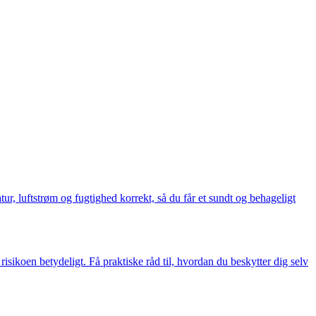
ur, luftstrøm og fugtighed korrekt, så du får et sundt og behageligt
sikoen betydeligt. Få praktiske råd til, hvordan du beskytter dig selv