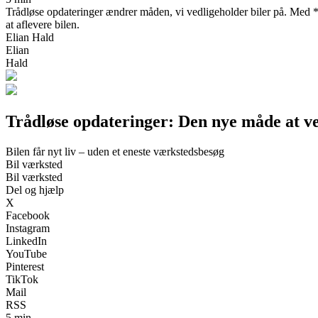
Trådløse opdateringer ændrer måden, vi vedligeholder biler på. Med *ov
at aflevere bilen.
Elian Hald
Elian
Hald
Trådløse opdateringer: Den nye måde at ve
Bilen får nyt liv – uden et eneste værkstedsbesøg
Bil værksted
Bil værksted
Del og hjælp
X
Facebook
Instagram
LinkedIn
YouTube
Pinterest
TikTok
Mail
RSS
5 min