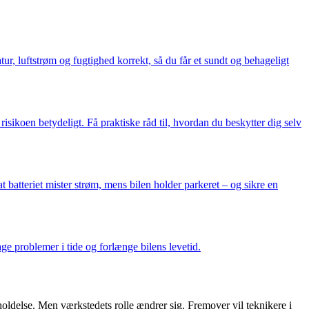
ur, luftstrøm og fugtighed korrekt, så du får et sundt og behageligt
sikoen betydeligt. Få praktiske råd til, hvordan du beskytter dig selv
 batteriet mister strøm, mens bilen holder parkeret – og sikre en
e problemer i tide og forlænge bilens levetid.
oldelse. Men værkstedets rolle ændrer sig. Fremover vil teknikere i