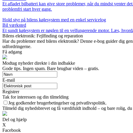
Et afladet bilbatteri kan give store problemer, når du mindst venter d
problemfri start hver gang.
Hold styr på bilens kølesystem med en enkel servicelog
Bil værksted
Et sundt kølesystem er nøglen til en velfungerende motor. Læs, hvorda
Bilens elektronik: Fejlfinding og reparation
Har du problemer med bilens elektronik? Denne e-bog guider dig gennem f
udfordringerne.
Få adgang
Modtag nyheder direkte i din indbakke
Gode tips. Ingen spam. Bare brugbar viden – gratis.
E-mail
Registrer
Tak for interessen og din tilmelding
Jeg godkender brugerbetingelser og privatlivspolitik.
Tilmeld dig nyhedsbrevet og få værdifuldt indhold – og bare rolig, du 
Del og hjælp
X
Facebook