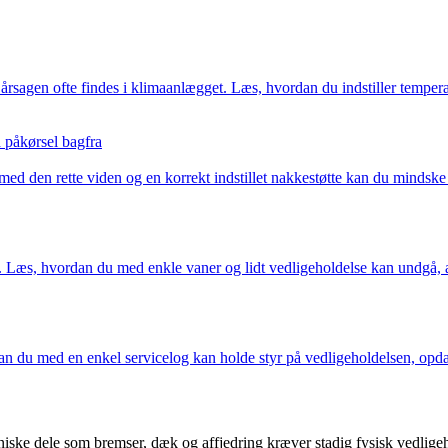
årsagen ofte findes i klimaanlægget. Læs, hvordan du indstiller temperat
 påkørsel bagfra
 den rette viden og en korrekt indstillet nakkestøtte kan du mindske ri
et. Læs, hvordan du med enkle vaner og lidt vedligeholdelse kan undgå, at
n du med en enkel servicelog kan holde styr på vedligeholdelsen, opdag
iske dele som bremser, dæk og affjedring kræver stadig fysisk vedligeh