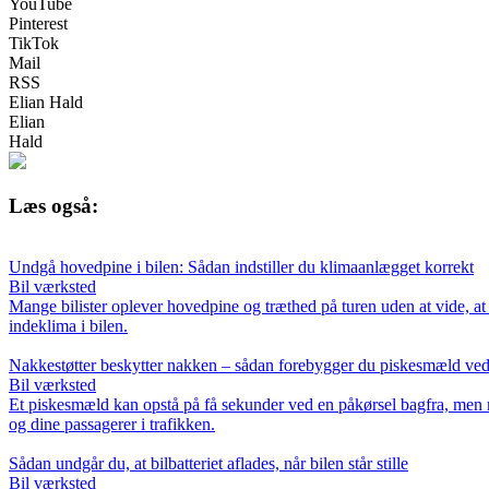
YouTube
Pinterest
TikTok
Mail
RSS
Elian Hald
Elian
Hald
Læs også:
Undgå hovedpine i bilen: Sådan indstiller du klimaanlægget korrekt
Bil værksted
Mange bilister oplever hovedpine og træthed på turen uden at vide, at 
indeklima i bilen.
Nakkestøtter beskytter nakken – sådan forebygger du piskesmæld ved
Bil værksted
Et piskesmæld kan opstå på få sekunder ved en påkørsel bagfra, men med
og dine passagerer i trafikken.
Sådan undgår du, at bilbatteriet aflades, når bilen står stille
Bil værksted