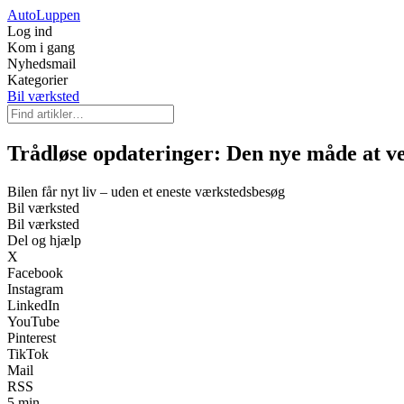
Auto
Luppen
Log ind
Kom i gang
Nyhedsmail
Kategorier
Bil værksted
Trådløse opdateringer: Den nye måde at ve
Bilen får nyt liv – uden et eneste værkstedsbesøg
Bil værksted
Bil værksted
Del og hjælp
X
Facebook
Instagram
LinkedIn
YouTube
Pinterest
TikTok
Mail
RSS
5 min