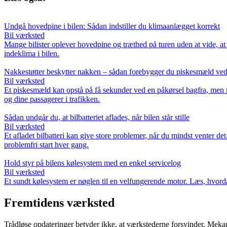
Undgå hovedpine i bilen: Sådan indstiller du klimaanlægget korrekt
Bil værksted
Mange bilister oplever hovedpine og træthed på turen uden at vide, at 
indeklima i bilen.
Nakkestøtter beskytter nakken – sådan forebygger du piskesmæld ved
Bil værksted
Et piskesmæld kan opstå på få sekunder ved en påkørsel bagfra, men med
og dine passagerer i trafikken.
Sådan undgår du, at bilbatteriet aflades, når bilen står stille
Bil værksted
Et afladet bilbatteri kan give store problemer, når du mindst venter d
problemfri start hver gang.
Hold styr på bilens kølesystem med en enkel servicelog
Bil værksted
Et sundt kølesystem er nøglen til en velfungerende motor. Læs, hvorda
Fremtidens værksted
Trådløse opdateringer betyder ikke, at værkstederne forsvinder. Mekan