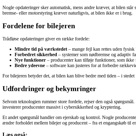
Nogle opdateringer sker automatisk, mens andre kræver, at bilen står st
bremse- eller motorstyring kræver naturligvis, at bilen ikke er i brug.
Fordelene for bilejeren
Trådløse opdateringer giver en række fordele:
Mindre tid på værkstedet
– mange fejl kan rettes uden fysisk
Forbedret sikkerhed
– systemer som nødbremse og adaptiv far
Nye funktioner
– producenter kan tilføje funktioner, som ikke 
Bedre ydeevne
– software kan justeres for at forbedre rækkev
For bilejeren betyder det, at bilen kan blive bedre med tiden – i stede
Udfordringer og bekymringer
Selvom teknologien rummer store fordele, rejser den også spørgsmål. Sik
investerer producenter massivt i cybersikkerhed og kryptering.
Et andet spørgsmål handler om ejerskab og kontrol. Nogle producenter
ændre forholdet mellem bilejer og producent – fra et engangskøb til en
Læs også: