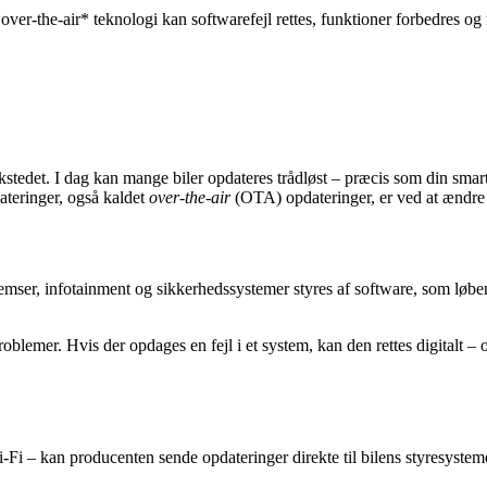
er-the-air* teknologi kan softwarefejl rettes, funktioner forbedres og n
kstedet. I dag kan mange biler opdateres trådløst – præcis som din smartp
dateringer, også kaldet
over-the-air
(OTA) opdateringer, er ved at ændre 
remser, infotainment og sikkerhedssystemer styres af software, som løb
oblemer. Hvis der opdages en fejl i et system, kan den rettes digitalt –
 Wi-Fi – kan producenten sende opdateringer direkte til bilens styresyst