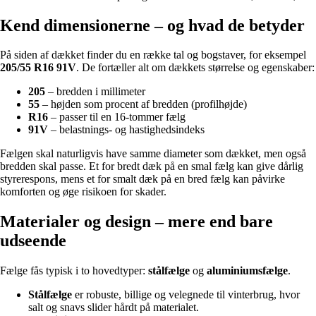
Kend dimensionerne – og hvad de betyder
På siden af dækket finder du en række tal og bogstaver, for eksempel
205/55 R16 91V
. De fortæller alt om dækkets størrelse og egenskaber:
205
– bredden i millimeter
55
– højden som procent af bredden (profilhøjde)
R16
– passer til en 16-tommer fælg
91V
– belastnings- og hastighedsindeks
Fælgen skal naturligvis have samme diameter som dækket, men også
bredden skal passe. Et for bredt dæk på en smal fælg kan give dårlig
styrerespons, mens et for smalt dæk på en bred fælg kan påvirke
komforten og øge risikoen for skader.
Materialer og design – mere end bare
udseende
Fælge fås typisk i to hovedtyper:
stålfælge
og
aluminiumsfælge
.
Stålfælge
er robuste, billige og velegnede til vinterbrug, hvor
salt og snavs slider hårdt på materialet.