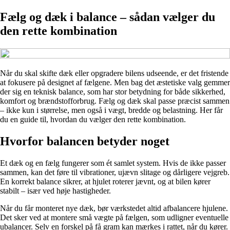
Fælg og dæk i balance – sådan vælger du
den rette kombination
Når du skal skifte dæk eller opgradere bilens udseende, er det fristende
at fokusere på designet af fælgene. Men bag det æstetiske valg gemmer
der sig en teknisk balance, som har stor betydning for både sikkerhed,
komfort og brændstofforbrug. Fælg og dæk skal passe præcist sammen
– ikke kun i størrelse, men også i vægt, bredde og belastning. Her får
du en guide til, hvordan du vælger den rette kombination.
Hvorfor balancen betyder noget
Et dæk og en fælg fungerer som ét samlet system. Hvis de ikke passer
sammen, kan det føre til vibrationer, ujævn slitage og dårligere vejgreb.
En korrekt balance sikrer, at hjulet roterer jævnt, og at bilen kører
stabilt – især ved høje hastigheder.
Når du får monteret nye dæk, bør værkstedet altid afbalancere hjulene.
Det sker ved at montere små vægte på fælgen, som udligner eventuelle
ubalancer. Selv en forskel på få gram kan mærkes i rattet, når du kører.