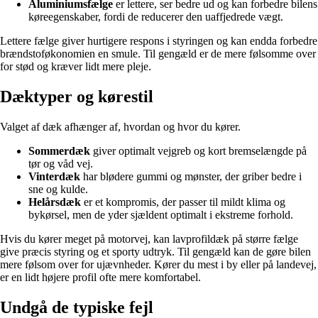
Aluminiumsfælge
er lettere, ser bedre ud og kan forbedre bilens
køreegenskaber, fordi de reducerer den uaffjedrede vægt.
Lettere fælge giver hurtigere respons i styringen og kan endda forbedre
brændstoføkonomien en smule. Til gengæld er de mere følsomme over
for stød og kræver lidt mere pleje.
Dæktyper og kørestil
Valget af dæk afhænger af, hvordan og hvor du kører.
Sommerdæk
giver optimalt vejgreb og kort bremselængde på
tør og våd vej.
Vinterdæk
har blødere gummi og mønster, der griber bedre i
sne og kulde.
Helårsdæk
er et kompromis, der passer til mildt klima og
bykørsel, men de yder sjældent optimalt i ekstreme forhold.
Hvis du kører meget på motorvej, kan lavprofildæk på større fælge
give præcis styring og et sporty udtryk. Til gengæld kan de gøre bilen
mere følsom over for ujævnheder. Kører du mest i by eller på landevej,
er en lidt højere profil ofte mere komfortabel.
Undgå de typiske fejl