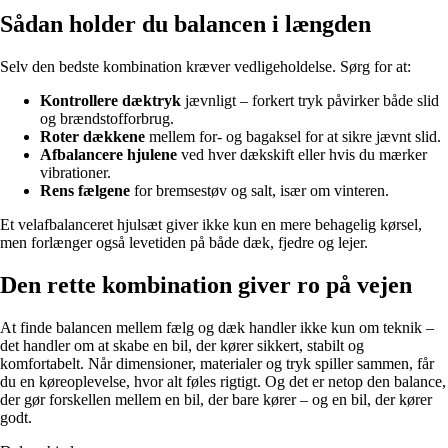
Sådan holder du balancen i længden
Selv den bedste kombination kræver vedligeholdelse. Sørg for at:
Kontrollere dæktryk
jævnligt – forkert tryk påvirker både slid
og brændstofforbrug.
Roter dækkene
mellem for- og bagaksel for at sikre jævnt slid.
Afbalancere hjulene
ved hver dækskift eller hvis du mærker
vibrationer.
Rens fælgene
for bremsestøv og salt, især om vinteren.
Et velafbalanceret hjulsæt giver ikke kun en mere behagelig kørsel,
men forlænger også levetiden på både dæk, fjedre og lejer.
Den rette kombination giver ro på vejen
At finde balancen mellem fælg og dæk handler ikke kun om teknik –
det handler om at skabe en bil, der kører sikkert, stabilt og
komfortabelt. Når dimensioner, materialer og tryk spiller sammen, får
du en køreoplevelse, hvor alt føles rigtigt. Og det er netop den balance,
der gør forskellen mellem en bil, der bare kører – og en bil, der kører
godt.