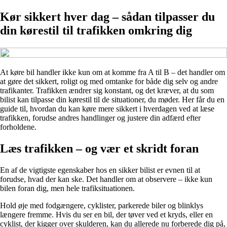
Kør sikkert hver dag – sådan tilpasser du
din kørestil til trafikken omkring dig
At køre bil handler ikke kun om at komme fra A til B – det handler om
at gøre det sikkert, roligt og med omtanke for både dig selv og andre
trafikanter. Trafikken ændrer sig konstant, og det kræver, at du som
bilist kan tilpasse din kørestil til de situationer, du møder. Her får du en
guide til, hvordan du kan køre mere sikkert i hverdagen ved at læse
trafikken, forudse andres handlinger og justere din adfærd efter
forholdene.
Læs trafikken – og vær et skridt foran
En af de vigtigste egenskaber hos en sikker bilist er evnen til at
forudse, hvad der kan ske. Det handler om at observere – ikke kun
bilen foran dig, men hele trafiksituationen.
Hold øje med fodgængere, cyklister, parkerede biler og blinklys
længere fremme. Hvis du ser en bil, der tøver ved et kryds, eller en
cyklist, der kigger over skulderen, kan du allerede nu forberede dig på,