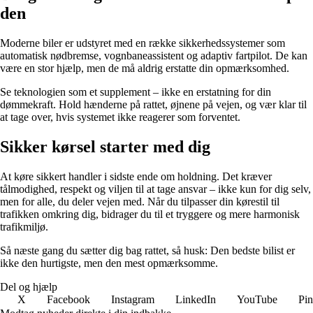
den
Moderne biler er udstyret med en række sikkerhedssystemer som
automatisk nødbremse, vognbaneassistent og adaptiv fartpilot. De kan
være en stor hjælp, men de må aldrig erstatte din opmærksomhed.
Se teknologien som et supplement – ikke en erstatning for din
dømmekraft. Hold hænderne på rattet, øjnene på vejen, og vær klar til
at tage over, hvis systemet ikke reagerer som forventet.
Sikker kørsel starter med dig
At køre sikkert handler i sidste ende om holdning. Det kræver
tålmodighed, respekt og viljen til at tage ansvar – ikke kun for dig selv,
men for alle, du deler vejen med. Når du tilpasser din kørestil til
trafikken omkring dig, bidrager du til et tryggere og mere harmonisk
trafikmiljø.
Så næste gang du sætter dig bag rattet, så husk: Den bedste bilist er
ikke den hurtigste, men den mest opmærksomme.
Del og hjælp
X
Facebook
Instagram
LinkedIn
YouTube
Pin