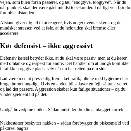
vejen, som bilen foran passerer, og tæl “enogtyve, toogtyve”. Når du
når punktet, skal der være gået mindst to sekunder. I dårligt vejr bør du
fordoble afstanden.
Afstand giver dig tid til at reagere, hvis noget uventet sker – og det
mindsker stressen ved at føle, at du hele tiden skal bremse eller
accelerere.
Kør defensivt – ikke aggressivt
Defensiv kørsel betyder ikke, at du skal være passiv, men at du kører
med omtanke og respekt for andre. Det handler om at undgå konflikter
i trafikken og give plads, selv når du har retten på din side.
Lad være med at presse dig frem i tæt trafik, blinke med lygterne eller
bruge hornet unødigt. Hvis en anden bilist laver en fejl, så træk vejret
og lad det passere. Aggression skaber kun farlige situationer – og du
vinder sjældent tid på det.
Undgå hovedpine i bilen: Sådan indstiller du klimaanlægget korrekt
Nakkestøtter beskytter nakken – sådan forebygger du piskesmæld ved
påkørsel bagfra