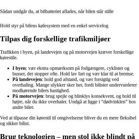
Sådan undgår du, at bilbatteriet aflades, når bilen står stille
Hold styr på bilens kølesystem med en enkel servicelog
Tilpas dig forskellige trafikmiljøer
Trafikken i byen, på landevejen og på motorvejen kræver forskellige
kørestile.
I byen
: vær ekstra opmærksom på fodgængere, cyklister og
busser, der stopper ofte. Hold lav fart og vær klar til at bremse.
På landevejen
: hold god afstand, og vær forsigtig ved
overhaling. Mange ulykker sker her, fordi bilister undervurderer
modkørende bilers hastighed.
På motorvejen
: brug spejle og blinklys konsekvent, og hold til
højre, når du ikke overhaler. Undgå at ligge i “dødvinklen” hos
andre biler.
Ved at tilpasse din kørestil til omgivelserne bliver du en mere fleksibel
og sikker bilist.
Brug teknologien – men stol ikke blindt på